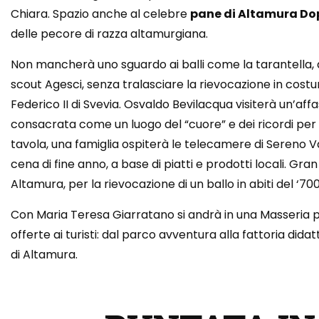
Chiara. Spazio anche al celebre
pane di Altamura Do
delle pecore di razza altamurgiana.
Non mancherà uno sguardo ai balli come la tarantella, 
scout Agesci, senza tralasciare la rievocazione in cos
Federico II di Svevia. Osvaldo Bevilacqua visiterà un’affas
consacrata come un luogo del “cuore” e dei ricordi per m
tavola, una famiglia ospiterà le telecamere di Sereno Va
cena di fine anno, a base di piatti e prodotti locali. Gra
Altamura, per la rievocazione di un ballo in abiti del ‘70
Con Maria Teresa Giarratano si andrà in una Masseria p
offerte ai turisti: dal parco avventura alla fattoria didat
di Altamura.