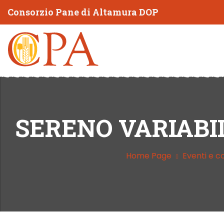
Consorzio Pane di Altamura DOP
SERENO VARIABI
Home Page
Eventi e 