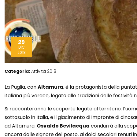
29
DIC
2018
Categoria:
Attività 2018
L
a Puglia, con
Altamura
, è la protagonista della punta
italiana più verace, legata alle tradizioni delle festività na
Si racconteranno le scoperte legate al territorio: l’uom
sottosuolo in Italia, e il giacimento di impronte di din
ad Altamura.
Osvaldo Bevilacqua
condurrà alla scoper
ancora dalle signore del posto, ai dolci secolari tenuti 