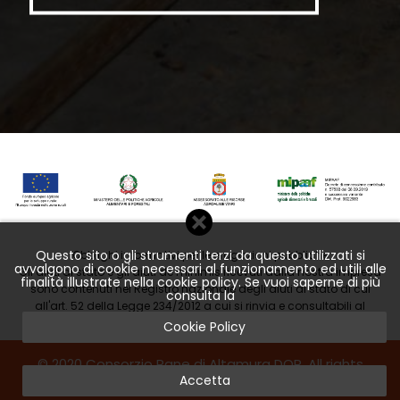
Questo sito o gli strumenti terzi da questo utilizzati si
Obblighi informativi per le erogazioni pubbliche
avvalgono di cookie necessari al funzionamento ed utili alle
Gli aiuti di stato e gli aiuti de minimis ricevuti dalla nostra impresa
finalità illustrate nella cookie policy. Se vuoi saperne di più
sono contenuti nel Registro nazionale degli aiuti di stato di cui
consulta la
all'art. 52 della Legge 234/2012 a cui si rinvia e consultabili al
seguente link
Cookie Policy
© 2020 Consorzio Pane di Altamura DOP. All rights
Accetta
reserved.
Privacy
-
Cookie
- Created by
Netcoming.it