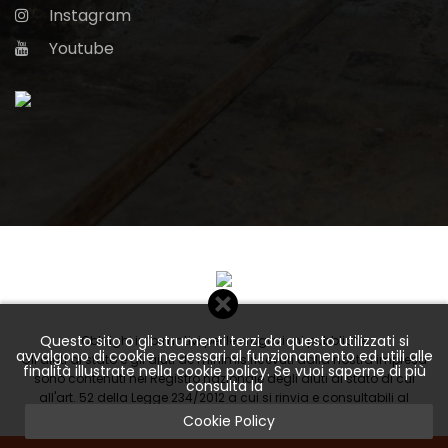
Instagram
Youtube
Questo sito o gli strumenti terzi da questo utilizzati si
Obblighi informativi per le erogazioni pubbliche
avvalgono di cookie necessari al funzionamento ed utili alle
Gli aiuti di stato e gli aiuti de minimis ricevuti dalla nostra impresa
finalità illustrate nella cookie policy. Se vuoi saperne di più
sono contenuti nel Registro nazionale degli aiuti di stato di cui
consulta la
all'art. 52 della Legge 234/2012 a cui si rinvia e consultabili al
seguente link
Cookie Policy