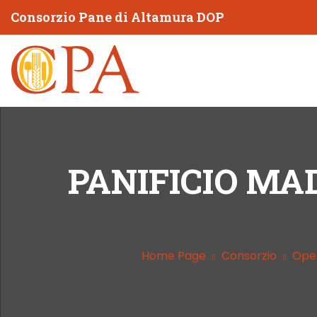
Consorzio Pane di Altamura DOP
PANIFICIO MA
Home Page
Consorzio
Oper