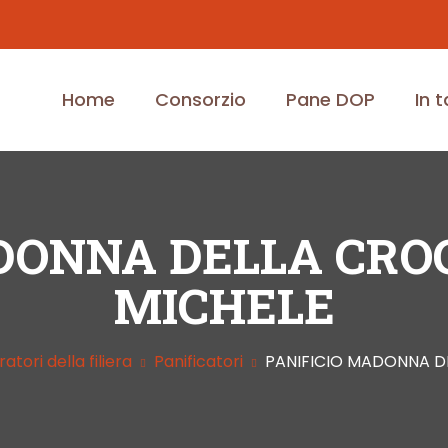
Home
Consorzio
Pane DOP
In 
DONNA DELLA CRO
MICHELE
atori della filiera
Panificatori
PANIFICIO MADONNA DE