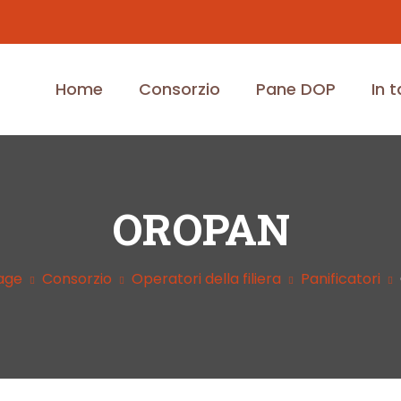
Home
Consorzio
Pane DOP
In 
OROPAN
age
Consorzio
Operatori della filiera
Panificatori