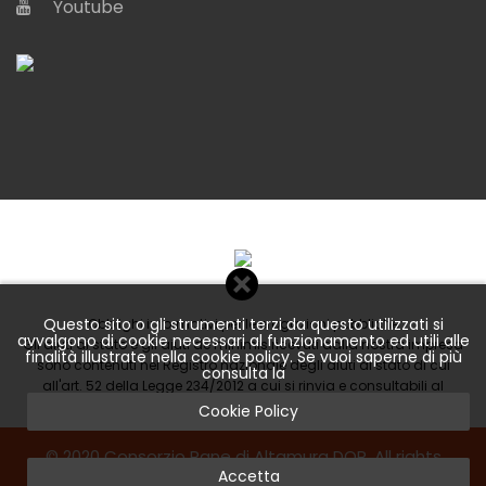
Youtube
Questo sito o gli strumenti terzi da questo utilizzati si
Obblighi informativi per le erogazioni pubbliche
avvalgono di cookie necessari al funzionamento ed utili alle
Gli aiuti di stato e gli aiuti de minimis ricevuti dalla nostra impresa
finalità illustrate nella cookie policy. Se vuoi saperne di più
sono contenuti nel Registro nazionale degli aiuti di stato di cui
consulta la
all'art. 52 della Legge 234/2012 a cui si rinvia e consultabili al
seguente link
Cookie Policy
© 2020 Consorzio Pane di Altamura DOP. All rights
Accetta
reserved.
Privacy
-
Cookie
- Created by
Netcoming.it