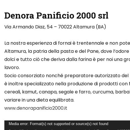
Denora Panificio 2000 srl
Via Armando Diaz, 54 – 70022 Altamura (BA)
La nostra esperienza di fornai è trentennale e non pote
Altamura, la patria della pasta e del Pane, dove l’odore 
dolci e tutto ciò che deriva dalla farina è per noi una
lavoro.
Socio consorziato nonché preparatore autorizzato del
è inoltre specializzato nella produzione di prodotti con 
cereali, kamut, canapa, segale e farro, curcuma, barbabie
variare in una dieta equilibrata.
www.denorapanificio2000.it
Video
Media error: Format(s) not supported or source(s) not found