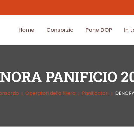
Home
Consorzio
Pane DOP
In 
NORA PANIFICIO 2
onsorzio
Operatori della filiera
Panificatori
DENORA