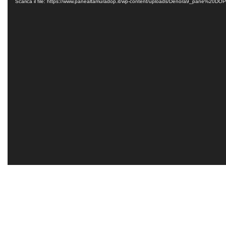
Player
Scarica il file: https://www.panealtamuradop.it/wp-content/uploads/Denora9_pane%20D