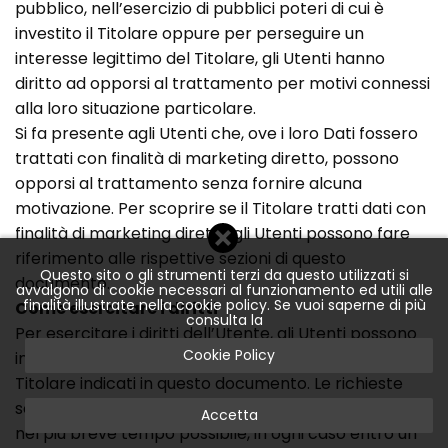
pubblico, nell’esercizio di pubblici poteri di cui è
investito il Titolare oppure per perseguire un
interesse legittimo del Titolare, gli Utenti hanno
diritto ad opporsi al trattamento per motivi connessi
alla loro situazione particolare.
Si fa presente agli Utenti che, ove i loro Dati fossero
trattati con finalità di marketing diretto, possono
opporsi al trattamento senza fornire alcuna
motivazione. Per scoprire se il Titolare tratti dati con
finalità di marketing diretto gli Utenti possono fare
riferimento alle rispettive sezioni di questo
Questo sito o gli strumenti terzi da questo utilizzati si
documento.
avvalgono di cookie necessari al funzionamento ed utili alle
finalità illustrate nella cookie policy. Se vuoi saperne di più
Come esercitare i diritti
consulta la
Per esercitare i diritti dell’Utente, gli Utenti possono
Cookie Policy
indirizzare una richiesta agli estremi di contatto del
Titolare indicati in questo documento. Le richieste
sono depositate a titolo gratuito e evase dal Titolare
Accetta
nel più breve tempo possibile, in ogni caso entro un